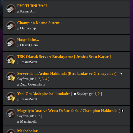
PVP TURNUVASI
Kemal Abi
Champion Kasma Sistemi.
Oumarchip
Hoşçakalın...
OsseyQuera
TSK Olarak Serverı Bırakıyoruz [ Jessica Scott Kaçar ]
JessicaScott
Server da ki Action Hakkında (Bırakanlar ve Girmeyenler)
[
Sayfaya git:
1
,
2
,
3
,
4
]
Zuzu Gozalishvili
Yeni Gm Akslepios hakkındadır
[
Sayfaya git:
1
,
2
]
JessicaScott
Mage için Anat ve Wrest Defans farkı / Champion Hakkında
[
Sayfaya git:
1
,
2
]
Machiavelli
Merhabalar