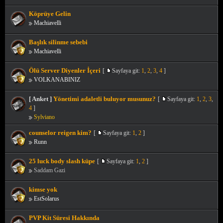
Köprüye Gelin
Machiavelli
Başlık silinme sebebi
Machiavelli
Ölü Server Diyenler İçeri
[
Sayfaya git:
1
,
2
,
3
,
4
]
VOLKANABINIZ
[ Anket ]
Yönetimi adaletli buluyor musunuz?
[
Sayfaya git:
1
,
2
,
3
,
4
]
Sylviano
counselor reigen kim?
[
Sayfaya git:
1
,
2
]
Runn
25 luck body slash küpe
[
Sayfaya git:
1
,
2
]
Saddam Gazi
kimse yok
EstSolarus
PVP Kit Süresi Hakkında