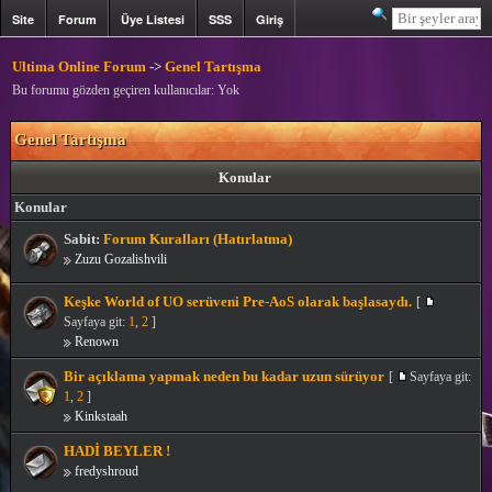
Site
Forum
Üye Listesi
SSS
Giriş
Kayıt
Ultima Online Forum
->
Genel Tartışma
Bu forumu gözden geçiren kullanıcılar: Yok
Genel Tartışma
Konular
Konular
Sabit:
Forum Kuralları (Hatırlatma)
Zuzu Gozalishvili
Keşke World of UO serüveni Pre-AoS olarak başlasaydı.
[
Sayfaya git:
1
,
2
]
Renown
Bir açıklama yapmak neden bu kadar uzun sürüyor
[
Sayfaya git:
1
,
2
]
Kinkstaah
HADİ BEYLER !
fredyshroud