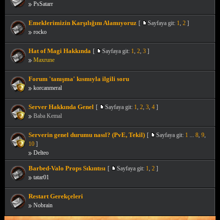
PsSatarr
Emeklerimizin Karşılığını Alamıyoruz
[
Sayfaya git:
1
,
2
]
rocko
Hat of Magi Hakkında
[
Sayfaya git:
1
,
2
,
3
]
Maxrune
Forum 'tanışma' kısmıyla ilgili soru
korcanmeral
Server Hakkında Genel
[
Sayfaya git:
1
,
2
,
3
,
4
]
Baba Kemal
Serverin genel durumu nasıl? (PvE, Tekil)
[
Sayfaya git:
1
...
8
,
9
,
10
]
Delteo
Barbed-Valo Props Sıkıntısı
[
Sayfaya git:
1
,
2
]
tatar01
Restart Gerekçeleri
Nobrain