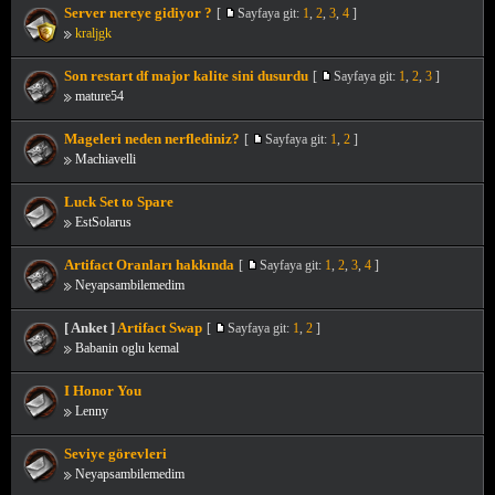
Server nereye gidiyor ?
[
Sayfaya git:
1
,
2
,
3
,
4
]
kraljgk
Son restart df major kalite sini dusurdu
[
Sayfaya git:
1
,
2
,
3
]
mature54
Mageleri neden nerflediniz?
[
Sayfaya git:
1
,
2
]
Machiavelli
Luck Set to Spare
EstSolarus
Artifact Oranları hakkında
[
Sayfaya git:
1
,
2
,
3
,
4
]
Neyapsambilemedim
[ Anket ]
Artifact Swap
[
Sayfaya git:
1
,
2
]
Babanin oglu kemal
I Honor You
Lenny
Seviye görevleri
Neyapsambilemedim