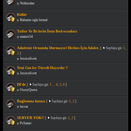
Netheralas
Küfür
Babanin oglu kemal
Tailor Ve Bs lerin İtem Bod oranları
mature54
Adaletsiz Ortamda Durmayız! Herkes İçin Adalet.
[
Sayfaya git:
1
,
2
]
JessicaScott
Yeni Gm ler Türedi Hayırdır ?
JessicaScott
Df'de
[
Sayfaya git:
1
...
4
,
5
,
6
]
OsseyQuera
Bağlanma hatası
[
Sayfaya git:
1
,
2
]
tuccar
SERVER YOK!!
[
Sayfaya git:
1
,
2
]
PsSatarr