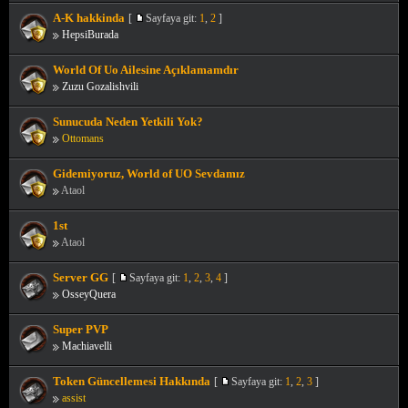
A-K hakkinda
[
Sayfaya git:
1
,
2
]
HepsiBurada
World Of Uo Ailesine Açıklamamdır
Zuzu Gozalishvili
Sunucuda Neden Yetkili Yok?
Ottomans
Gidemiyoruz, World of UO Sevdamız
Ataol
1st
Ataol
Server GG
[
Sayfaya git:
1
,
2
,
3
,
4
]
OsseyQuera
Super PVP
Machiavelli
Token Güncellemesi Hakkında
[
Sayfaya git:
1
,
2
,
3
]
assist