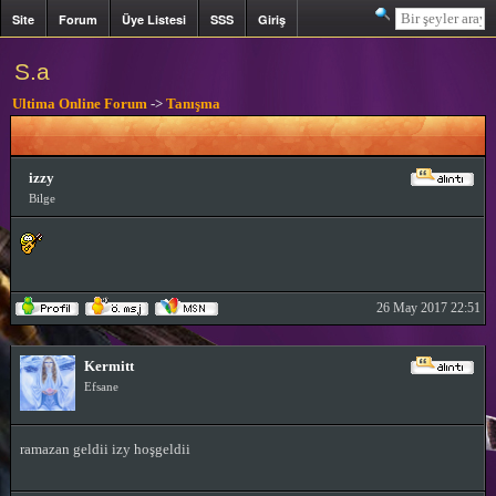
Site
Forum
Üye Listesi
SSS
Giriş
Kayıt
S.a
Ultima Online Forum
->
Tanışma
izzy
Bilge
26 May 2017 22:51
Kermitt
Efsane
ramazan geldii izy hoşgeldii