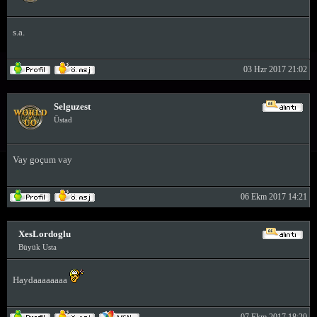
s.a.
03 Hzr 2017 21:02
Selguzest
Üstad
Vay goçum vay
06 Ekm 2017 14:21
XesLordoglu
Büyük Usta
Haydaaaaaaaa