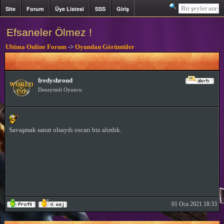
Site
Forum
Üye Listesi
SSS
Giriş
Kayıt
Efsaneler Ölmez !
Ultima Online Forum
->
Oyundan Görüntüler
fredyshroud
Deneyimli Oyuncu
Savaşmak sanat olsaydı oscarı biz alırdık.
01 Oca 2021 18:33