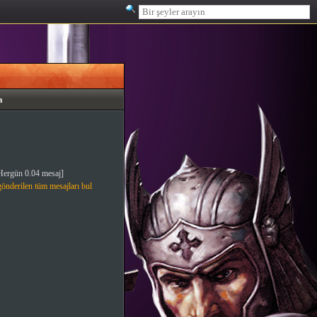
a
Hergün 0.04 mesaj]
gönderilen tüm mesajları bul