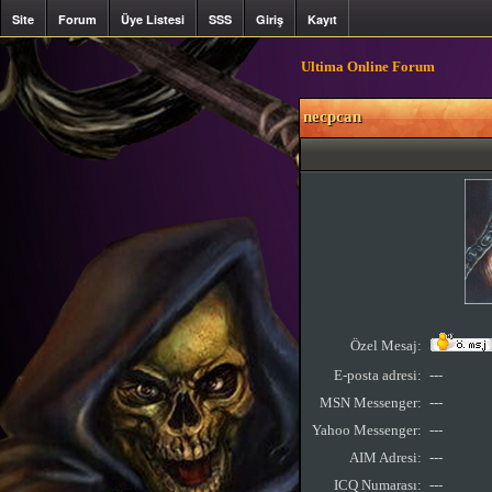
Site
Forum
Üye Listesi
SSS
Giriş
Kayıt
Ultima Online Forum
necpcan
Özel Mesaj:
E-posta adresi:
---
MSN Messenger:
---
Yahoo Messenger:
---
AIM Adresi:
---
ICQ Numarası:
---