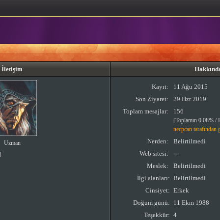
İletişim
Hakkınd
Kayıt:
11 Ağu 2015
Son Ziyaret:
29 Hzr 2019
Toplam mesajlar:
156
[Toplamın 0.08% / 
necpcan tarafından 
Nerden:
Belirtilmedi
Uzman
Web sitesi:
---
Meslek:
Belirtilmedi
İlgi alanları:
Belirtilmedi
Cinsiyet:
Erkek
Doğum günü:
11 Ekm 1988
Teşekkür:
4